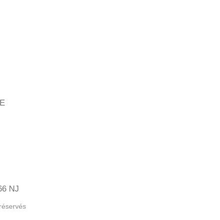
HE
66 NJ
 réservés