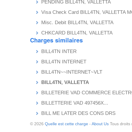
PENDING BILL4TN, VALLETTA
Visa Check Card BILL4TN, VALLETTA 
Misc. Debit BILL4TN, VALLETTA
CHKCARD BILL4TN, VALLETTA
Charges similaires
BILL4TN INTER
BILL4TN INTERNET
BILL4TN~~INTERNET~VLT
BILL4TN, VALLETTA
BILLETERIE VAD COMMERCE ELECT
BILLETTERIE VAD 497456X...
BILL ME LATER DES CONS DRS
© 2026
Quelle est cette charge
-
About Us
Tous droits